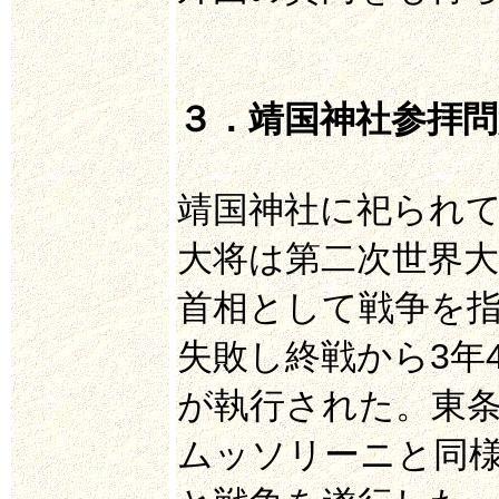
３．靖国神社参拝
靖国神社に祀られて
大将は第二次世界大
首相として戦争を
失敗し終戦から3年
が執行された。東
ムッソリーニと同