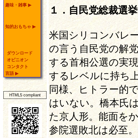
趣味・雑事
▶
１．自民党総裁選挙
知的おもちゃ
▶
米国シリコンバレー
の言う自民党の解
ダウンロード
する首相公選の実
オピニオン
コンタクト
するレベルに持ち
言語
▶
同様、ヒトラー的
HTML5 compliant
はいない。橋本氏
た京人形。能面を
参院選敗北は必至