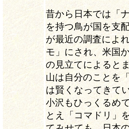
昔から日本では「
を持つ鳥が国を支
が最近の調査によ
モ」にされ、米国
の見立てによると
山は自分のことを
は賢くなってきて
小沢もひっくるめ
とえ「コマドリ」
てみせても、日本