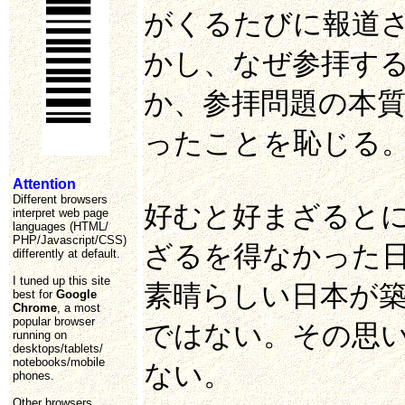
がくるたびに報道
かし、なぜ参拝す
か、参拝問題の本
ったことを恥じる
Attention
Different browsers
好むと好まざると
interpret web page
languages (HTML/
PHP/Javascript/CSS)
ざるを得なかった
differently at default.
I tuned up this site
素晴らしい日本が
best for
Google
Chrome
, a most
popular browser
ではない。その思
running on
desktops/tablets/
notebooks/mobile
ない。
phones.
Other browsers