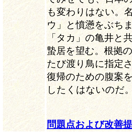
も変わりはない。
ウ」と憤懣をぶち
「タカ」の亀井と
蟄居を望む。根拠
たび渡り鳥に指定
復帰のための腹案
したくはないのだ
問題点および改善