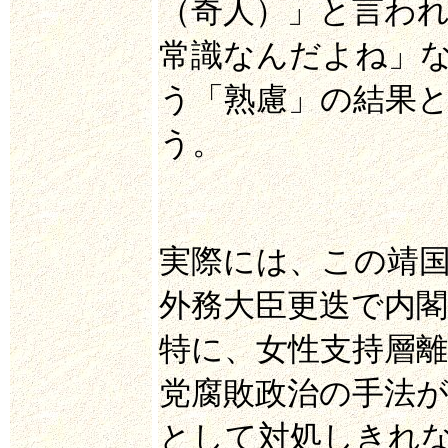
（奇人）」と言わ
常識なんだよね」
う「熟慮」の結果
う。
実際には、この靖
外務大臣更迭で内閣
特に、女性支持層
党腐敗政治の手法
として対処しきれ