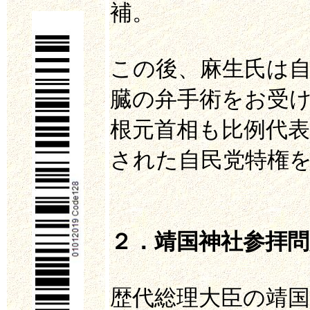
補。
この後、麻生氏は
臓の弁手術をお受
根元首相も比例代
された自民党特権
２．靖国神社参拝
歴代総理大臣の靖