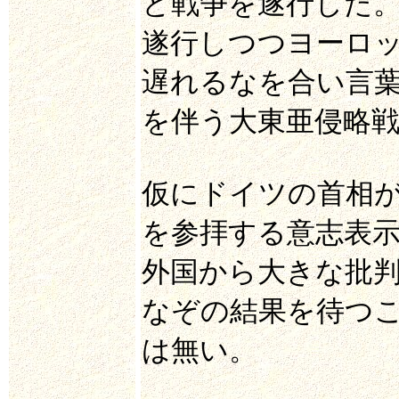
と戦争を遂行した
遂行しつつヨーロ
遅れるなを合い言
を伴う大東亜侵略
仮にドイツの首相
を参拝する意志表
外国から大きな批
なぞの結果を待つ
は無い。