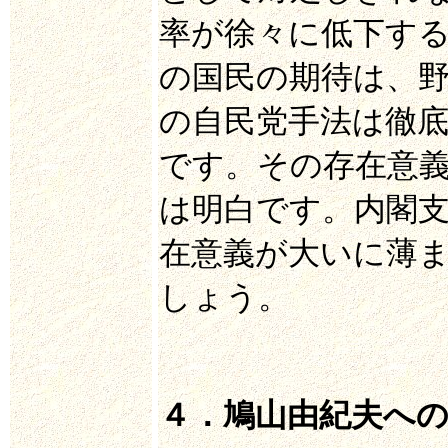
率が徐々に低下す
の国民の期待は、
の自民党手法は徹
です。その存在意
は明白です。内閣支
在意義が大いに薄
しょう。
４．鳩山由紀夫へ