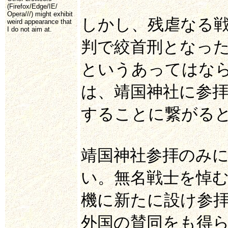
(Firefox/Edge/IE/
Opera///) might exhibit
しかし、残虐なる
weird appearance that
I do not aim at.
判で絞首刑となっ
というあってはな
は、靖国神社に参
することに繋がる
靖国神社参拝のみ
い。無名戦士を悼
機に新たに設け参
外国の賛同をも得