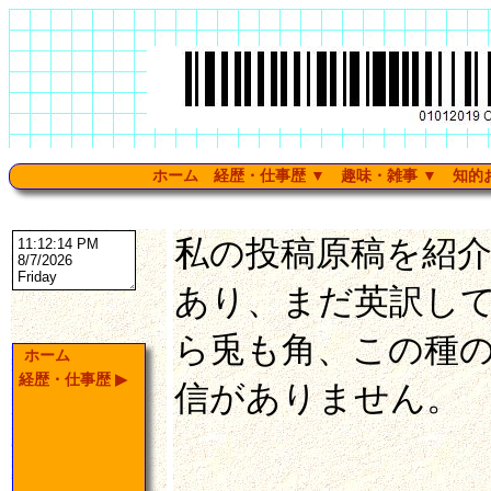
ホーム
経歴・仕事歴
▼
趣味・雑事
▼
知的
私の投稿原稿を紹
あり、まだ英訳し
ら兎も角、この種
ホーム
経歴・仕事歴
▶
信がありません。